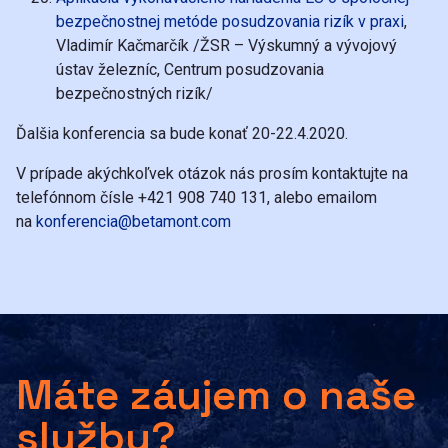
bezpečnostnej metóde posudzovania rizík v praxi
,
Vladimír Kačmarčík /ŽSR – Výskumný a vývojový
ústav železníc, Centrum posudzovania
bezpečnostných rizík/
Ďalšia konferencia sa bude konať 20-22.4.2020.
V prípade akýchkoľvek otázok nás prosím kontaktujte na
telefónnom čísle +421 908 740 131, alebo emailom
na
konferencia@betamont.com
Máte záujem o naše
služby?