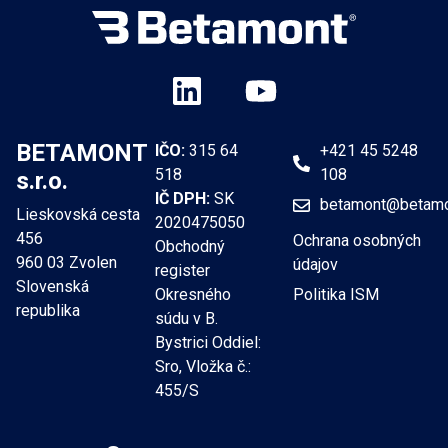
BETAMONT
IČO:
315 64
+421 45 5248
518
108
s.r.o.
IČ DPH:
SK
betamont@betamo
Lieskovská cesta
2020475050
456
Ochrana osobných
Obchodný
960 03 Zvolen
údajov
register
Slovenská
Okresného
Politika ISM
republika
súdu v B.
Bystrici Oddiel:
Sro, Vložka č.:
455/S