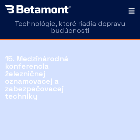
Technológie, ktoré riadia dopravu
budúcnosti
15. Medzinárodná
konferencia
železničnej
oznamovacej a
zabezpečovacej
techniky