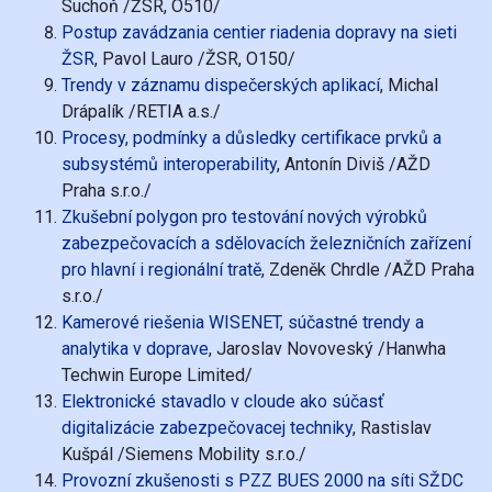
Suchoň /ŽSR, O510/
Postup zavádzania centier riadenia dopravy na sieti
ŽSR
, Pavol Lauro /ŽSR, O150/
Trendy v záznamu dispečerských aplikací
, Michal
Drápalík /RETIA a.s./
Procesy, podmínky a důsledky certifikace prvků a
subsystémů interoperability
, Antonín Diviš /AŽD
Praha s.r.o./
Zkušební polygon pro testování nových výrobků
zabezpečovacích a sdělovacích železničních zařízení
pro hlavní i regionální tratě
, Zdeněk Chrdle /AŽD Praha
s.r.o./
Kamerové riešenia WISENET, súčastné trendy a
analytika v doprave
, Jaroslav Novoveský /Hanwha
Techwin Europe Limited/
Elektronické stavadlo v cloude ako súčasť
digitalizácie zabezpečovacej techniky
, Rastislav
Kušpál /Siemens Mobility s.r.o./
Provozní zkušenosti s PZZ BUES 2000 na síti SŽDC