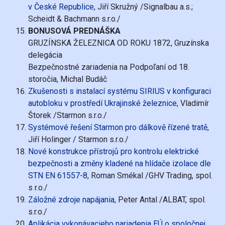
v České Republice
, Jiří Skružný /Signalbau a.s.;
Scheidt & Bachmann s.r.o./
BONUSOVÁ PREDNÁŠKA
GRUZÍNSKA ŽELEZNICA OD ROKU 1872, Gruzínska
delegácia
Bezpečnostné zariadenia na Podpoľaní od 18.
storočia, Michal Budáč
Zkušenosti s instalací systému SIRIUS v konfiguraci
autobloku v prostředí Ukrajinské železnice,
Vladimír
Štorek /Starmon s.r.o./
Systémové řešení Starmon pro dálkově řízené tratě
,
Jiří Holinger / Starmon s.r.o./
Nové konstrukce přístrojů pro kontrolu elektrické
bezpečnosti a změny kladené na hlídače izolace dle
STN EN 61557-8
, Roman Smékal /GHV Trading, spol.
s r.o./
Záložné zdroje napájania
, Peter Antal /ALBAT, spol.
s.r.o./
Aplikácia vykonávacieho nariadenia EÚ o spoločnej