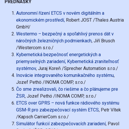
PREDNÁŠKY
Autonomní řízení ETCS v novém digitálním a
ekonomickém prostředí,
Robert JOST /Thales Austria
GmbH/
Westermo – bezpečný a spoľahlivý prenos dát v
náročných železničných podmienkach
, Jiří Brusch
/Westercom s.r.o./
Kybernetická bezpečnosť energetických a
priemyselných zariadení, Kybernetická zraniteľnosť
systémov
, Juraj Koreň /Sprecher Automation s.r.o./
Inovácie integrovaného komunikačného systému
,
Jozef Pethö /INOMA COMP, s.r.o./
Čo sme zrealizovali, čo riešime a čo plánujeme pre
ŽSR
, Jozef Pethö /INOMA COMP, s.r.o./
ETCS over GPRS – nová funkce rádiového systému
GSM-R pro zabezpečovací systém ETCS
, Petr Vítek
/Kapsch CarrierCom s.r.o./
Simulátor funkcií zabezpečovacích zariadení
, Pavol