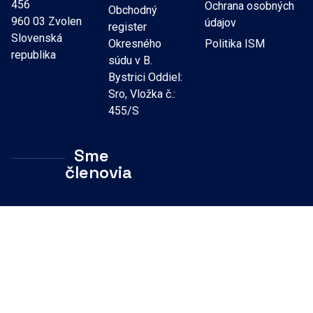
456
Ochrana osobných
Obchodný
960 03 Zvolen
údajov
register
Slovenská
Okresného
Politika ISM
republika
súdu v B.
Bystrici Oddiel:
Sro, Vložka č.:
455/S
Sme
členovia