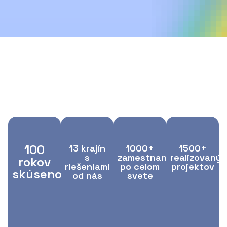
Naša cesta v
číslach
100
13 krajín
1000+
1500+
s
zamestnancov
realizovaný
rokov
riešeniami
po celom
projektov
skúseností
od nás
svete