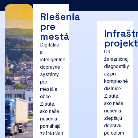
Riešenia
pre
Infrašt
mestá
projek
Digitálne
Od
a
železničnej
inteligentné
diagnostiky
dopravné
až po
systémy
komplexné
pre
diaľnice.
mestá a
Zistite,
obce.
ako naše
Zistite,
riešenia
ako naše
zlepšujú
riešenia
dopravu
pomáhajú
po celom
zefektívniť