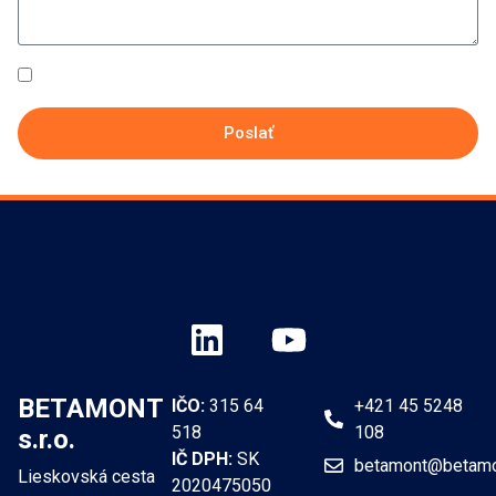
Súhlasím so
spracovaním osobných údajov.
Poslať
BETAMONT
IČO:
315 64
+421 45 5248
518
108
s.r.o.
IČ DPH:
SK
betamont@betamo
Lieskovská cesta
2020475050